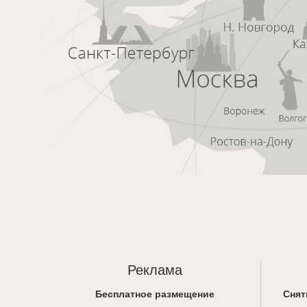
Реклама
Бесплатное размещение
Снят