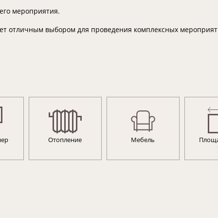
его мероприятия.
анет отличным выбором для проведения комплексных мероприя
нер
Отопление
Мебель
Площа