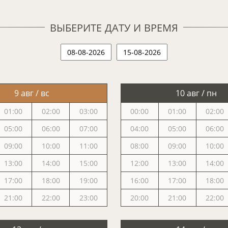
ВЫБЕРИТЕ ДАТУ И ВРЕМЯ
9 авг / вс
10 авг / пн
01:00
02:00
03:00
00:00
01:00
02:00
05:00
06:00
07:00
04:00
05:00
06:00
09:00
10:00
11:00
08:00
09:00
10:00
13:00
14:00
15:00
12:00
13:00
14:00
17:00
18:00
19:00
16:00
17:00
18:00
21:00
22:00
23:00
20:00
21:00
22:00