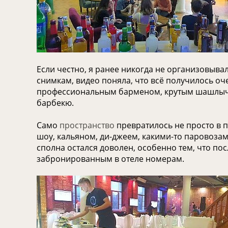
Если честно, я ранее никогда не организовыв
снимкам, видео поняла, что всё получилось о
профессиональным барменом, крутым шашлычник
барбекю.
Само
пространство
превратилось не просто в 
шоу, кальяном, ди-джеем, какими-то паровоза
сполна остался доволен, особенно тем, что по
забронированным в отеле номерам.