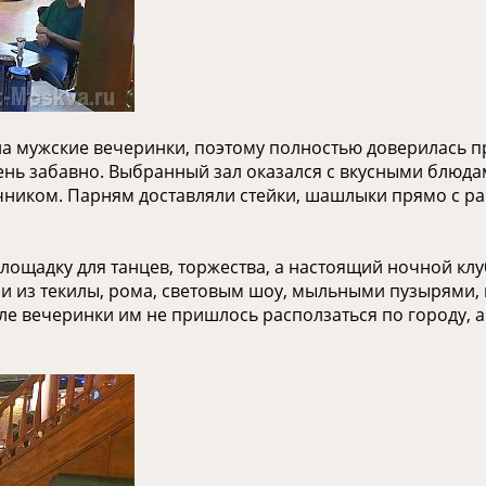
ала мужские вечеринки, поэтому полностью доверилась п
чень забавно. Выбранный зал оказался с вкусными блюд
ом. Парням доставляли стейки, шашлыки прямо с раска
площадку для танцев, торжества, а настоящий ночной к
ми из текилы, рома, световым шоу, мыльными пузырями
сле вечеринки им не пришлось расползаться по городу, 