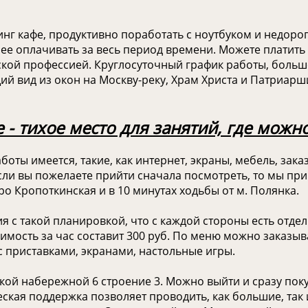
нг кафе, продуктивно поработать с ноутбуком и недорог
нее оплачивать за весь период времени. Можете платить 
еской профессией. Круглосуточный график работы, боль
й вид из окон на Москву-реку, Храм Христа и Патриарши
 - тихое место для занятий, где можн
ты имеется, такие, как интернет, экраны, мебель, зака
Если вы пожелаете прийти сначала посмотреть, то мы п
ро Кропоткинская и в 10 минутах ходьбы от м. Полянка.
 с такой планировкой, что с каждой стороны есть отдел
тоимость за час составит 300 руб. По меню можно заказы
с приставками, экранами, настольные игры.
кой набережной 6 строение 3. Можно выйти и сразу пок
ая поддержка позволяет проводить, как большие, так и