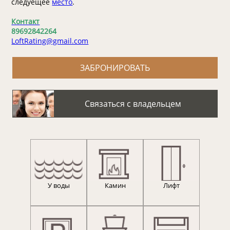
следуещее
место
.
Контакт
89692842264
LoftRating@gmail.com
ЗАБРОНИРОВАТЬ
Связаться с владельцем
У воды
Камин
Лифт